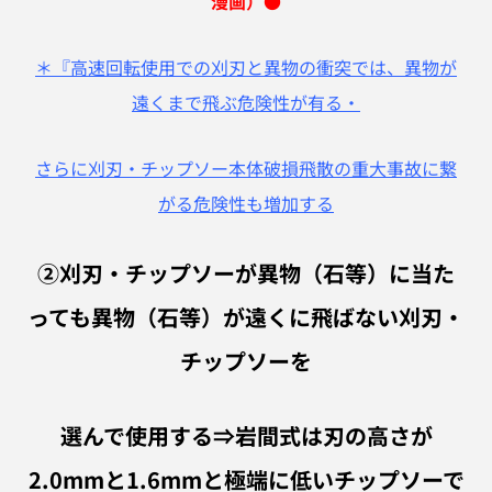
漫画）
●
＊『高速回転使用での刈刃と異物の衝突では、異物が
遠くまで飛ぶ危険性が有る・
さらに刈刃・チップソー本体破損飛散の重大事故に繋
がる危険性も増加する
②刈刃・チップソーが異物（石等）に当た
っても異物（石等）が遠くに飛ばない刈刃・
チップソーを
選んで使用する⇒岩間式は刃の高さが
2.0mmと1.6mmと極端に低いチップソーで