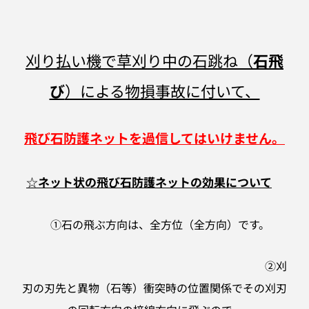
刈
り払い機で草刈り中の石跳ね
（
石飛
び
）による物損事故に付いて、
飛び石防護ネットを過信してはいけません。
☆
ネット状の飛び石防護ネットの効果について
①石の飛ぶ方向は、全方位（全方向）です。
②刈
刃の刃先と異物（石等）衝突時の位置関係で
その刈刃