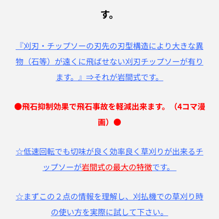
す
。
『刈刃・チップソーの刃先の刃型構造により大きな異
物（石等）が遠くに飛ばせない刈刃チップソーが有り
ます。』⇒それが岩間式です。
●
飛石抑制効果で飛石事故を軽減出来ます。（4コマ漫
画）
●
☆低速回転でも切味が良く効率良く草刈りが出来るチ
ップソーが
岩間式の最大の特徴
です。
☆まずこの２点の情報を理解し、刈払機での草刈り時
の使い方を実際に試して下さい。