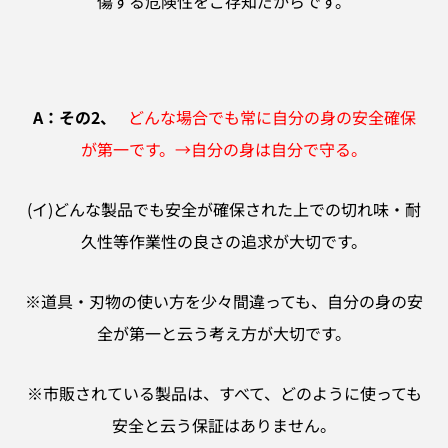
傷する危険性をご存知だからです。
A：その2、
どんな場合でも常に自分の身の安全確保
が第一です。→自分の身は自分で守る。
(イ)どんな製品でも安全が確保された上での切れ味・耐
久性等作業性の良さの追求が大切です。
※道具・刃物の使い方を少々間違っても、自分の身の安
全が第一と云う考え方が大切です。
※市販されている製品は、すべて、どのように使っても
安全と云う保証はありません。