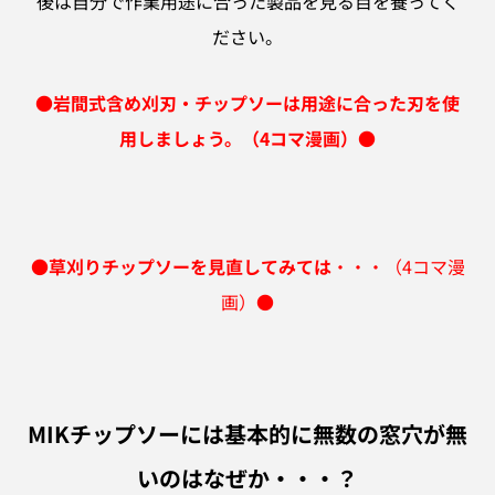
後は自分で作業用途に合った製品を見る目を養ってく
ださい。
●岩間式含め刈刃・チップソーは用途に合った刃を使
用しましょう。（4コマ漫画）●
●
草刈りチップソーを見直してみては
・・・
（
4コマ漫
画
）●
MIKチップソーには基本的に無数の窓穴が無
いのはなぜか・・・？