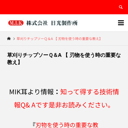


草刈りチップソーＱ＆A 【 刃物を使う時の重要な教え】
草刈りチップソーＱ＆A 【 刃物を使う時の重要な
教え】
MIK
耳より情報
：
知って得する技術情
報Q& Aです是非お読みください。
『
刃物を使う時の重要な教