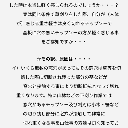
した時は本当に軽く感じられるのでしょうか・・・？
実は同じ条件で草刈りをした際、自分が（人体
が）感じる重さ軽さは良く切れるチップソーで
基板に穴の無いチップソーの方が軽く感じる事
をご存知ですか・・・
☆その訳、原因は・・・・
イ）いくら無数の窓穴があってもその窓穴は草等を切
断した際に切断され残った部分の茎などが
窓穴と接触する事により切断抵抗となって切れ
重くなります。特に山林などの下刈り作業では
窓穴があるチップソー及び刈刃は小木・笹など
の切り残し部分に窓穴が接触して非常に
切れ重くなる事を山仕事の方達は良く知ってお