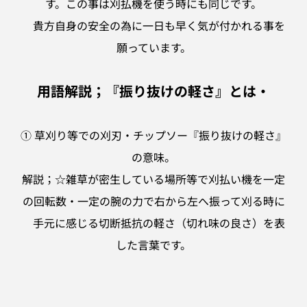
す。この事は刈払機を使う時にも同じです。
貴方自身の安全の為に一日も早く気が付かれる事を
願っています。
用語解説；『振り抜けの軽さ』とは・
① 草刈り等での刈刃・チップソー『振り抜けの軽さ』
の意味。
解説；
☆雑草が密生している場所等で刈払い機を一定
の回転数・一定の腕の力で右から左へ振って刈る時に
手元に感じる切断抵抗の軽さ（切れ味の良さ）を表
した言葉です。