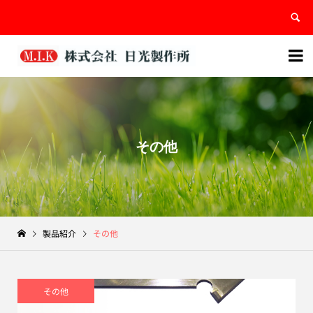


その他
製品紹介
その他
その他