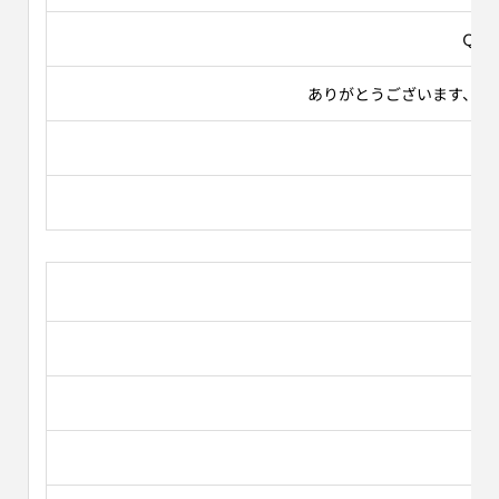
Ｑ４
ありがとうございます、す
Ｑ