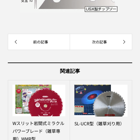
関連記事
Wスリット岩間式ミラクル
SL-UCR型（雑草刈り用）
パワーブレード（雑草専
用）WMR型