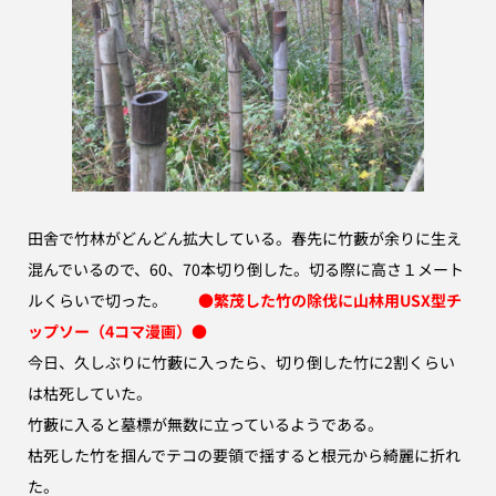
田舎で竹林がどんどん拡大している。春先に竹藪が余りに生え
混んでいるので、
60、70本切り倒した。切る際に高さ１メート
ルくらいで切った。
●
繁茂した竹の除伐に山林用USX型チ
ップソー（4コマ漫画）
●
今日、久しぶりに竹藪に入ったら、切り倒した竹に2割くらい
は枯死していた。
竹藪に入ると墓標が無数に立っているようである。
枯死した竹を掴んでテコの要領で揺すると根元から綺麗に折れ
た。