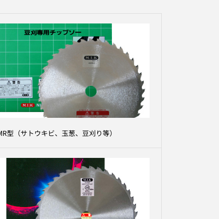
MR型（サトウキビ、玉葱、豆刈り等）