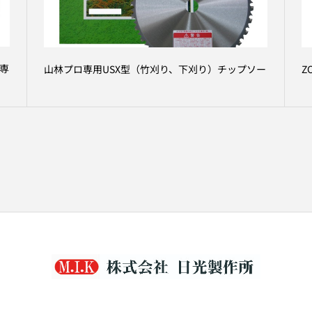
専
山林プロ専用USX型（竹刈り、下刈り）チップソー
Z