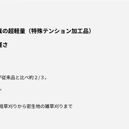
異の超軽量（特殊テンション加工品）
軽さ
が従来品と
比べ約２/３。
。
畦草刈りから密生地の雑草刈りまで