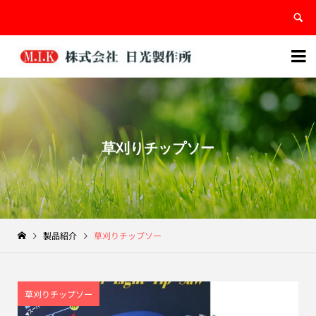


草刈りチップソー
製品紹介
草刈りチップソー
草刈りチップソー