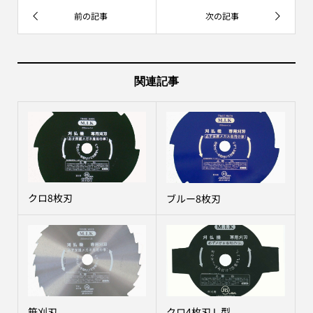
関連記事
クロ8枚刃
ブルー8枚刃
笹刈刃
クロ4枚刃Ｌ型