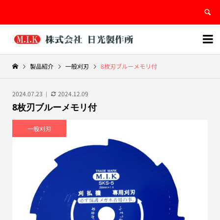


製品紹介
一般刈刃
8枚刃ブルーメモリ付
2024.07.23
2024.12.09
8枚刃ブルーメモリ付
一般刈刃