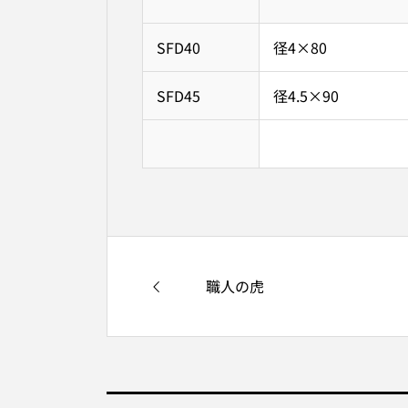
SFD40
径4×80
SFD45
径4.5×90
職人の虎