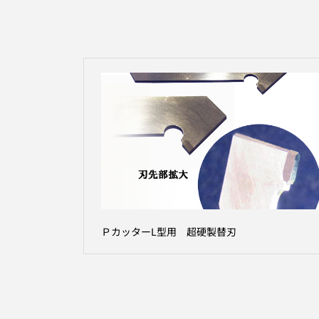
ＰカッターL型用 超硬製替刃