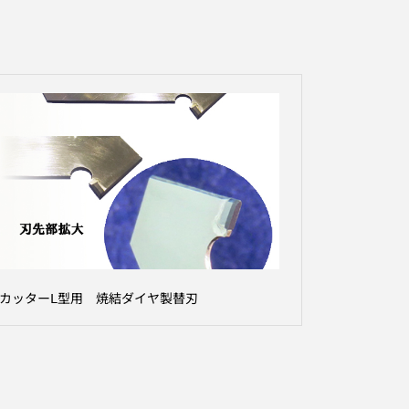
カッターⅬ型用 焼結ダイヤ製替刃