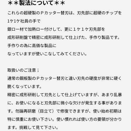
＊＊製法について＊＊
これらの超硬製のＰカッター替刃は、刃先部に超硬のチップを
1ケ1ケ社員の手で
銀ロー材で加熱ロー付けして、更に１ケ１ケ刃先部を
成形研削盤で精密に成形研削して仕上げた、手作り製品です。
手作りの為に高価な製品に
なっていますが使いこなしてみてください。
取扱いのご注意；
通常の鋼板製のＰカッタ－替刃と違い刃先の硬度が非常に硬く
脆くなっています。
精密に成形研削して刃先として仕上げていますが、あまり乱暴
に、お使いになると刃先部に微小な欠けが発生する事がありま
す。勿論再研磨（目立て）で修復できますが、使い始め初期は
特に慎重にお使い下さい。使い慣れれば使い方の要領が分かり
ます。挑戦して見て下さい。