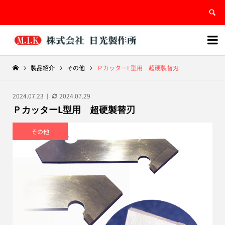


製品紹介
その他
ＰカッターL型用 超硬製替刃
2024.07.23
2024.07.29
ＰカッターL型用 超硬製替刃
その他