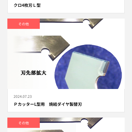
クロ4枚刃Ｌ型
その他
2024.07.23
ＰカッターⅬ型用 焼結ダイヤ製替刃
その他